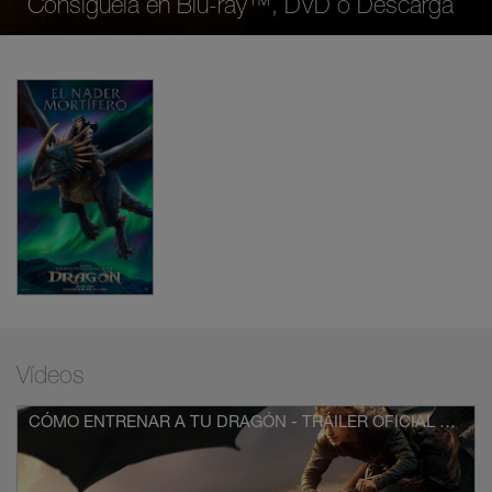
Consíguela en Blu-ray™, DVD o Descarga
Vídeos
CÓMO ENTRENAR A TU DRAGÓN - TRÁILER OFICIAL (UNIVERSAL PICTURES) HD