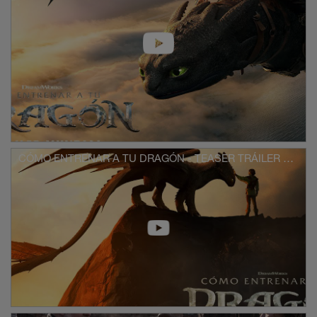
CÓMO ENTRENAR A TU DRAGÓN - TEASER TRÁILER OFICIAL (UNIVERSAL PICTURES) HD